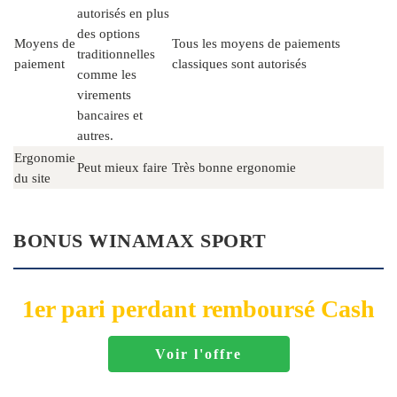
autorisés en plus
des options
Moyens de
Tous les moyens de paiements
traditionnelles
paiement
classiques sont autorisés
comme les
virements
bancaires et
autres.
Ergonomie
Peut mieux faire
Très bonne ergonomie
du site
BONUS WINAMAX SPORT
1er pari perdant remboursé Cash
Voir l'offre