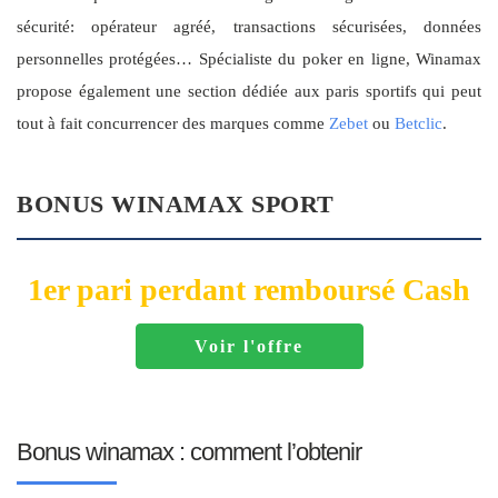
sécurité: opérateur agréé, transactions sécurisées, données
personnelles protégées… Spécialiste du poker en ligne, Winamax
propose également une section dédiée aux paris sportifs qui peut
tout à fait concurrencer des marques comme
Zebet
ou
Betclic
.
BONUS WINAMAX SPORT
1er pari perdant remboursé Cash
Voir l'offre
bonus winamax : comment l’obtenir