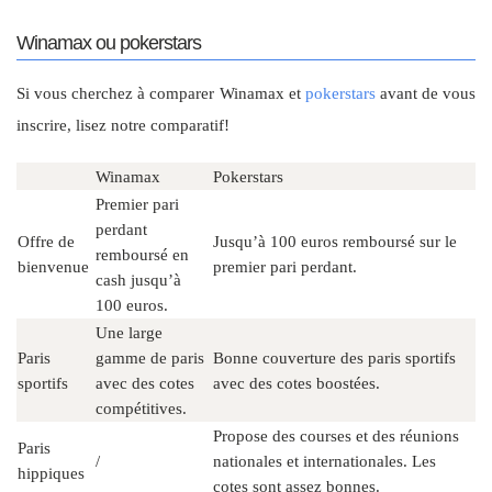
Winamax ou pokerstars
Si vous cherchez à comparer Winamax et
pokerstars
avant de vous
inscrire, lisez notre comparatif!
Winamax
Pokerstars
Premier pari
perdant
Offre de
Jusqu’à 100 euros remboursé sur le
remboursé en
bienvenue
premier pari perdant.
cash jusqu’à
100 euros.
Une large
Paris
gamme de paris
Bonne couverture des paris sportifs
sportifs
avec des cotes
avec des cotes boostées.
compétitives.
Propose des courses et des réunions
Paris
/
nationales et internationales. Les
hippiques
cotes sont assez bonnes.