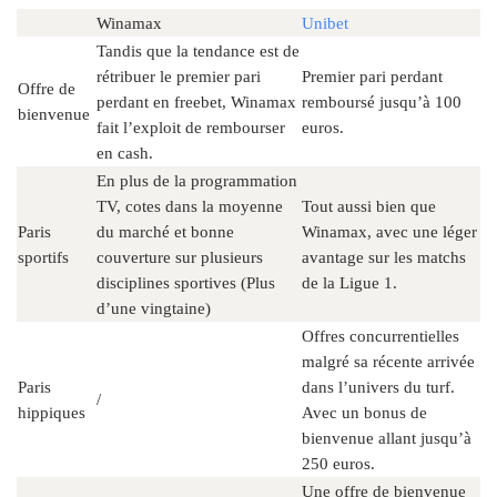
Winamax
Unibet
Tandis que la tendance est de
rétribuer le premier pari
Premier pari perdant
Offre de
perdant en freebet, Winamax
remboursé jusqu’à 100
bienvenue
fait l’exploit de rembourser
euros.
en cash.
En plus de la programmation
TV, cotes dans la moyenne
Tout aussi bien que
Paris
du marché et bonne
Winamax, avec une léger
sportifs
couverture sur plusieurs
avantage sur les matchs
disciplines sportives (Plus
de la Ligue 1.
d’une vingtaine)
Offres concurrentielles
malgré sa récente arrivée
Paris
dans l’univers du turf.
/
hippiques
Avec un bonus de
bienvenue allant jusqu’à
250 euros.
Une offre de bienvenue