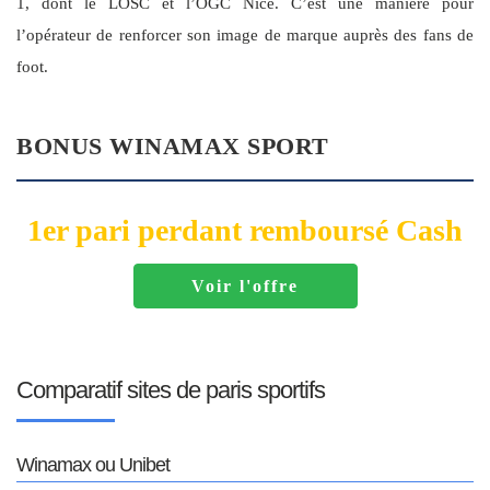
1, dont le LOSC et l’OGC Nice. C’est une manière pour
l’opérateur de renforcer son image de marque auprès des fans de
foot.
BONUS WINAMAX SPORT
1er pari perdant remboursé Cash
Voir l'offre
comparatif sites de paris sportifs
Winamax ou Unibet