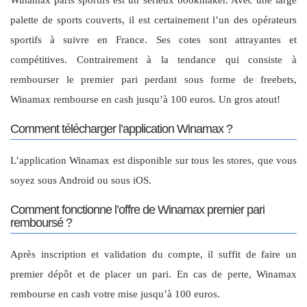
palette de sports couverts, il est certainement l’un des opérateurs
sportifs à suivre en France. Ses cotes sont attrayantes et
compétitives. Contrairement à la tendance qui consiste à
rembourser le premier pari perdant sous forme de freebets,
Winamax rembourse en cash jusqu’à 100 euros. Un gros atout!
Comment télécharger l’application Winamax ?
L’application Winamax est disponible sur tous les stores, que vous
soyez sous Android ou sous iOS.
Comment fonctionne l’offre de Winamax premier pari
remboursé ?
Après inscription et validation du compte, il suffit de faire un
premier dépôt et de placer un pari. En cas de perte, Winamax
rembourse en cash votre mise jusqu’à 100 euros.