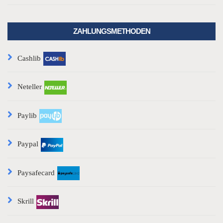
ZAHLUNGSMETHODEN
Cashlib
Neteller
Paylib
Paypal
Paysafecard
Skrill