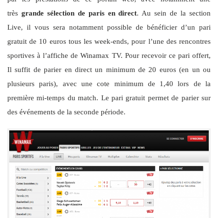
très
grande sélection de paris en direct
. Au sein de la section
Live, il vous sera notamment possible de bénéficier d’un pari
gratuit de 10 euros tous les week-ends, pour l’une des rencontres
sportives à l’affiche de Winamax TV. Pour recevoir ce pari offert,
Il suffit de parier en direct un minimum de 20 euros (en un ou
plusieurs paris), avec une cote minimum de 1,40 lors de la
première mi-temps du match. Le pari gratuit permet de parier sur
des événements de la seconde période.