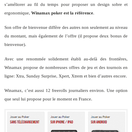
s’améliorer au fil du temps pour proposer un design sobre et
ergonomique,
Winamax poker est la référence
.
Son offre de bienvenue diffère des autres non seulement au niveau
du montant, mais également de l’offre (il propose deux bonus de
bienvenue).
Avec une renommée solidement établi au-delà des frontières,
Winamax propose de nombreuses offres de jeu et des tournois en
ligne: Xtra, Sunday Surprise, Xpert, Xtrem et bien d’autres encore.
Winamax, c’est aussi 12 freerolls journaliers environ. Une option
que seul lui propose pour le moment en France.