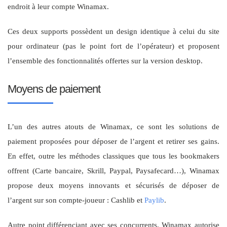
endroit à leur compte Winamax.
Ces deux supports possèdent un design identique à celui du site
pour ordinateur (pas le point fort de l’opérateur) et proposent
l’ensemble des fonctionnalités offertes sur la version desktop.
moyens de paiement
L’un des autres atouts de Winamax, ce sont les solutions de
paiement proposées pour déposer de l’argent et retirer ses gains.
En effet, outre les méthodes classiques que tous les bookmakers
offrent (Carte bancaire, Skrill, Paypal, Paysafecard…), Winamax
propose deux moyens innovants et sécurisés de déposer de
l’argent sur son compte-joueur : Cashlib et
Paylib
.
Autre point différenciant avec ses concurrents, Winamax autorise