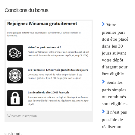
Conditions du bonus
Votre
premier pari
doit être placé
dans les 30
jours suivant
votre dépôt
d’argent pour
être éligible.
Seuls les
paris simples
ou combinés
sont éligibles.
Il n’est pas
Winamax inscription
possible de
réaliser un
cash-out.