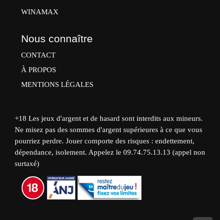
WINAMAX
Nous connaître
CONTACT
À PROPOS
MENTIONS LÉGALES
+18 Les jeux d'argent et de hasard sont interdits aux mineurs.
Ne misez pas des sommes d'argent supérieures à ce que vous
pourriez perdre. Jouer comporte des risques : endettement,
dépendance, isolement. Appelez le 09.74.75.13.13 (appel non
surtaxé)