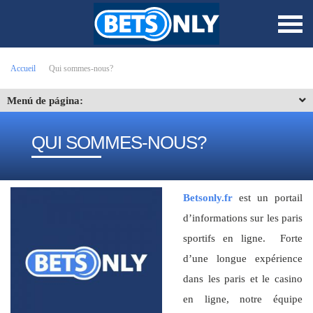
Accueil
Qui sommes-nous?
Menú de página:
QUI SOMMES-NOUS?
Betsonly.fr
est un portail
d’informations sur les paris
sportifs en ligne. Forte
d’une longue expérience
dans les paris et le casino
en ligne, notre équipe